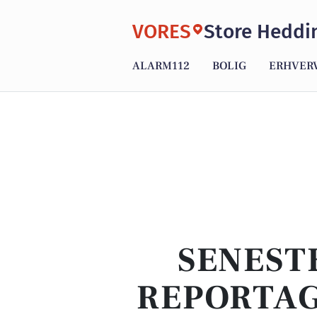
VORES
Store Heddi
ALARM112
BOLIG
ERHVER
SENEST
REPORTAG