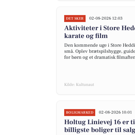
02-08-2026 12:03
DET SKER
Aktiviteter i Store Hed
karate og film
Den kommende uge i Store Hedding
små. Oplev brætspilshygge, guide
for børn og et dramatisk filmaft
Kilde: Kultunaut
02-08-2026 10:01
BOLIGMARKED
Holtug Linievej 16 er t
billigste boliger til sa