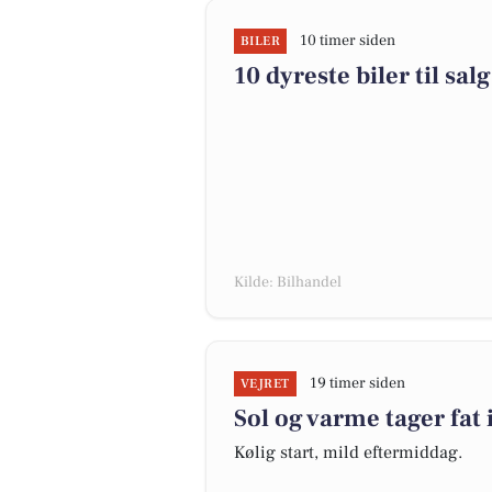
10 timer siden
BILER
10 dyreste biler til s
Kilde: Bilhandel
19 timer siden
VEJRET
Sol og varme tager fat 
Kølig start, mild eftermiddag.