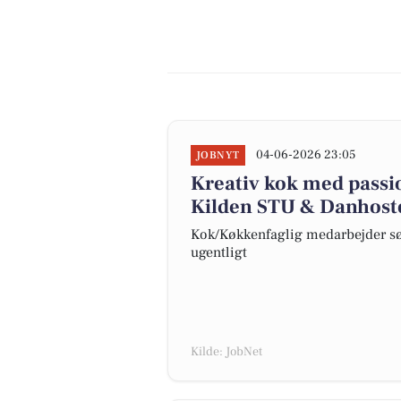
04-06-2026 23:05
JOBNYT
Kreativ kok med passio
Kilden STU & Danhoste
Kok/Køkkenfaglig medarbejder søg
ugentligt
Kilde: JobNet