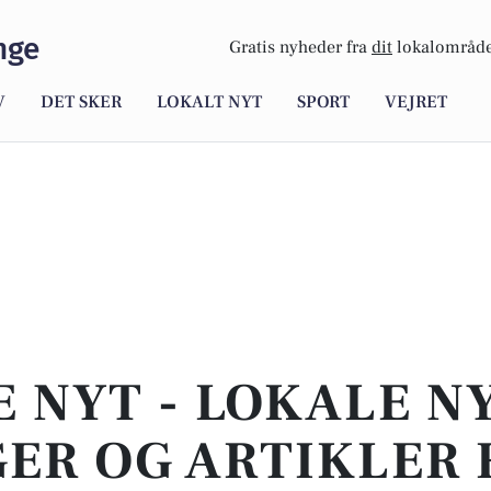
nge
Gratis nyheder fra
dit
lokalområde
V
DET SKER
LOKALT NYT
SPORT
VEJRET
E NYT - LOKALE N
ER OG ARTIKLER 