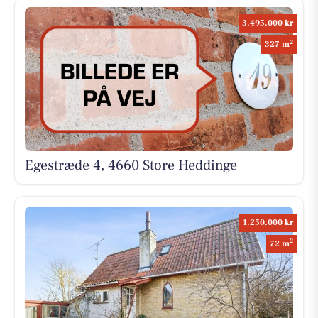
3.495.000 kr
2
327 m
Egestræde 4, 4660 Store Heddinge
1.250.000 kr
2
72 m