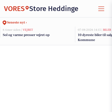
VORES
Store Heddinge
Seneste nyt ›
6 timer siden |
VEJRET
07-08-2026 14:15 |
BILER
Sol og varme presser vejret op
10 dyreste biler til s
Kommune