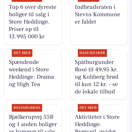
Top 6 over dyreste
Indbrudsraten i
boliger til salg i
Stevns Kommune
Store Heddinge.
er faldet
Priser op til
13.995.000 kr
DET SKER
DAGLIGVARER
Spændende
Spätburgunder
weekend i Store
Rosé til 49,95 kr.
Heddinge: Drama
og Kohberg brød
og High Tea
til kun 12 kr. - se
de lokale tilbud
BOLIGMARKED
DET SKER
Bjælkerupvej 55B
Aktiviteter i Store
og 1 anden boliger
Heddinge:
er kommet til salg
Brætspil, guidet