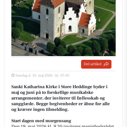
Del artikel
Søndag d. 10. maj 2026 - kl. 07:05
Sankt Katharina Kirke i Store Heddinge byder i
maj og juni på to forskellige musikalske
arrangementer, der inviterer til fællesskab og
sangglæde. Begge begivenheder er åbne for alle
og kræver ingen tilmelding.
Start dagen med morgensang
Den 19. maj 2026 kl. 9.30 inviterer menighedsrådet