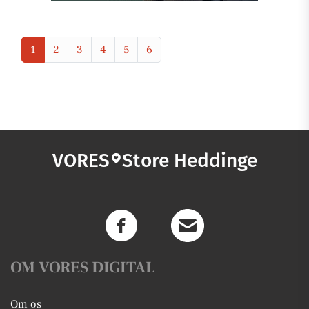
1
2
3
4
5
6
VORES
Store Heddinge
OM VORES DIGITAL
Om os