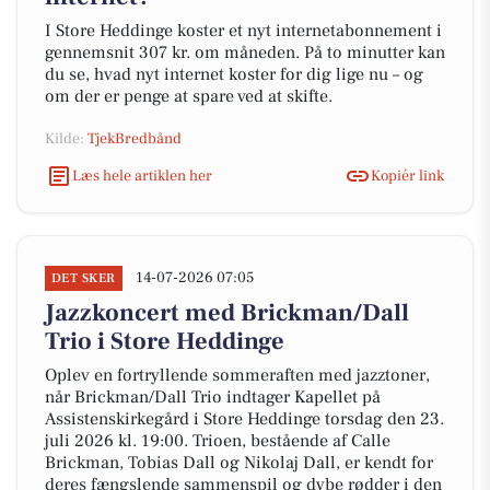
I Store Heddinge koster et nyt internetabonnement i
gennemsnit 307 kr. om måneden. På to minutter kan
du se, hvad nyt internet koster for dig lige nu – og
om der er penge at spare ved at skifte.
Kilde:
TjekBredbånd
Læs hele artiklen her
Kopiér link
14-07-2026 07:05
DET SKER
Jazzkoncert med Brickman/Dall
Trio i Store Heddinge
Oplev en fortryllende sommeraften med jazztoner,
når Brickman/Dall Trio indtager Kapellet på
Assistenskirkegård i Store Heddinge torsdag den 23.
juli 2026 kl. 19:00. Trioen, bestående af Calle
Brickman, Tobias Dall og Nikolaj Dall, er kendt for
deres fængslende sammenspil og dybe rødder i den