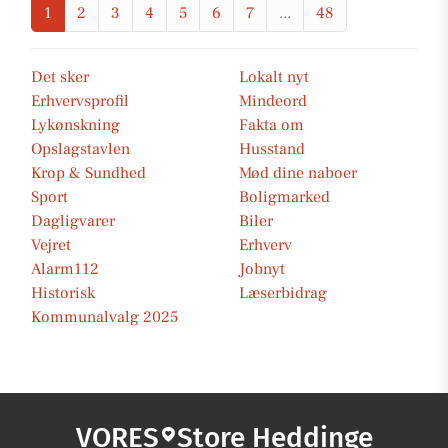
1
2
3
4
5
6
7
...
48
Det sker
Lokalt nyt
Erhvervsprofil
Mindeord
Lykønskning
Fakta om
Opslagstavlen
Husstand
Krop & Sundhed
Mød dine naboer
Sport
Boligmarked
Dagligvarer
Biler
Vejret
Erhverv
Alarm112
Jobnyt
Historisk
Læserbidrag
Kommunalvalg 2025
VORES
Store Heddinge