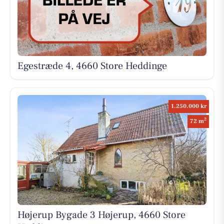
Egestræde 4, 4660 Store Heddinge
1.250.000 kr
2
72 m
Højerup Bygade 3 Højerup, 4660 Store