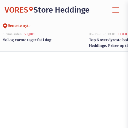
VORES
Store Heddinge
Seneste nyt ›
1 time siden |
VEJRET
05-08-2026 13:01 |
BOLI
Sol og varme tager fat i dag
Top 6 over dyreste boli
Heddinge. Priser op t