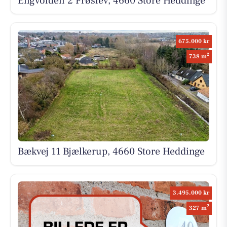
Engvolden 2 Frøslev, 4660 Store Heddinge
675.000 kr
2
738 m
Bækvej 11 Bjælkerup, 4660 Store Heddinge
3.495.000 kr
2
327 m