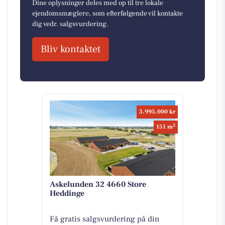
Dine oplysninger deles med op til tre lokale
ejendomsmæglere, som efterfølgende vil kontakte
dig vedr. salgsvurdering.
Bliv kontaktet
3.995.000 kr
2
151 m
Askelunden 32 4660 Store
Heddinge
Få gratis salgsvurdering på din