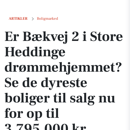
Er Bækvej 2 i Store Heddinge drømmehjemmet? Se de dyreste boliger ti
ARTIKLER
Boligmarked
Er Bækvej 2 i Store
Heddinge
drømmehjemmet?
Se de dyreste
boliger til salg nu
for op til
3.795.000 kr