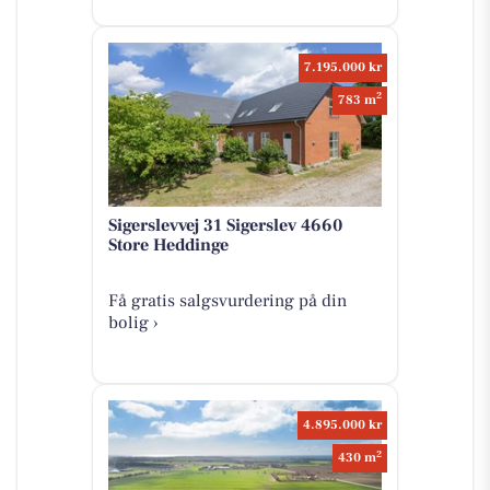
7.195.000 kr
2
783 m
Sigerslevvej 31 Sigerslev 4660
Store Heddinge
Få gratis salgsvurdering på din
bolig ›
4.895.000 kr
2
430 m