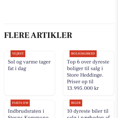
FLERE ARTIKLER
VEJRET
BOLIGMARKED
Sol og varme tager
Top 6 over dyreste
fat i dag
boliger til salg i
Store Heddinge.
Priser op til
13.995.000 kr
FAKTA OM
BILER
Indbrudsraten i
10 dyreste biler til
Stevns Kommune
salg i nærheden af