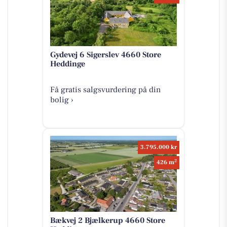
Gydevej 6 Sigerslev 4660 Store
Heddinge
Få gratis salgsvurdering på din
bolig ›
3.795.000 kr
2
426 m
Bækvej 2 Bjælkerup 4660 Store