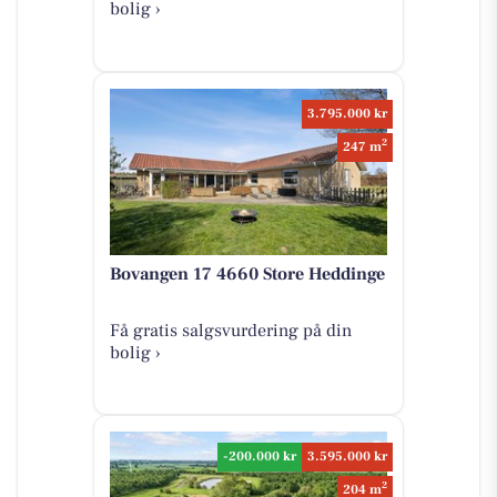
bolig ›
3.795.000 kr
2
247 m
Bovangen 17 4660 Store Heddinge
Få gratis salgsvurdering på din
bolig ›
-200.000 kr
3.595.000 kr
2
204 m