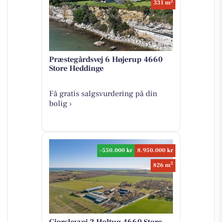
2
331 m
Præstegårdsvej 6 Højerup 4660
Store Heddinge
Få gratis salgsvurdering på din
bolig ›
-550.000 kr
8.950.000 kr
2
826 m
Gjorslevvej 2 Holtug 4660 Store