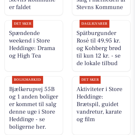
er faldet
Stevns Kommune
DET SKER
DAGLIGVARER
Spændende
Spätburgunder
weekend i Store
Rosé til 49,95 kr.
Heddinge: Drama
og Kohberg brød
og High Tea
til kun 12 kr. - se
de lokale tilbud
BOLIGMARKED
DET SKER
Bjælkerupvej 55B
Aktiviteter i Store
og 1 anden boliger
Heddinge:
er kommet til salg
Brætspil, guidet
denne uge i Store
vandretur, karate
Heddinge - se
og film
boligerne her.