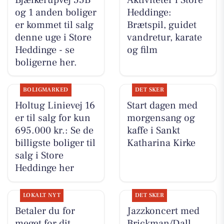
og 1 anden boliger
Heddinge:
er kommet til salg
Brætspil, guidet
denne uge i Store
vandretur, karate
Heddinge - se
og film
boligerne her.
BOLIGMARKED
DET SKER
Holtug Linievej 16
Start dagen med
er til salg for kun
morgensang og
695.000 kr.: Se de
kaffe i Sankt
billigste boliger til
Katharina Kirke
salg i Store
Heddinge her
LOKALT NYT
DET SKER
Betaler du for
Jazzkoncert med
meget for dit
Brickman/Dall