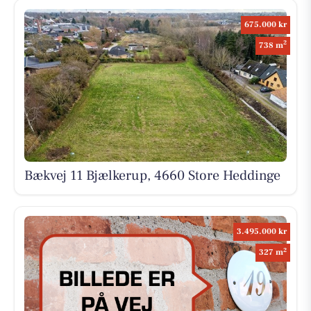
675.000 kr
2
738 m
Bækvej 11 Bjælkerup, 4660 Store Heddinge
3.495.000 kr
2
327 m