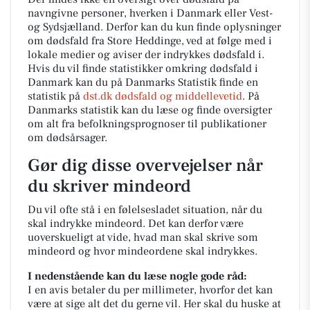
navngivne personer, hverken i Danmark eller Vest-
og Sydsjælland. Derfor kan du kun finde oplysninger
om dødsfald fra Store Heddinge, ved at følge med i
lokale medier og aviser der indrykkes dødsfald i.
Hvis du vil finde statistikker omkring dødsfald i
Danmark kan du på Danmarks Statistik finde en
statistik på
dst.dk dødsfald og middellevetid
. På
Danmarks statistik kan du læse og finde oversigter
om alt fra befolkningsprognoser til publikationer
om dødsårsager.
Gør dig disse overvejelser når
du skriver mindeord
Du vil ofte stå i en følelsesladet situation, når du
skal indrykke mindeord. Det kan derfor være
uoverskueligt at vide, hvad man skal skrive som
mindeord og hvor mindeordene skal indrykkes.
I nedenstående kan du læse nogle gode råd:
I en avis betaler du per millimeter, hvorfor det kan
være at sige alt det du gerne vil. Her skal du huske at