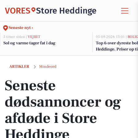
VORES
Store Heddinge
Seneste nyt ›
5 timer siden |
VEJRET
05-08-2026 13:01 |
BOLI
Sol og varme tager fat i dag
Top 6 over dyreste boli
Heddinge. Priser op t
Seneste dødsannoncer og afdøde i Store Heddinge
ARTIKLER
Mindeord
Seneste
dødsannoncer og
afdøde i Store
Heddinge