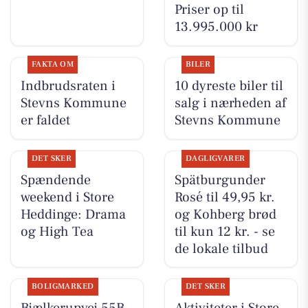
Priser op til
13.995.000 kr
FAKTA OM
BILER
Indbrudsraten i
10 dyreste biler til
Stevns Kommune
salg i nærheden af
er faldet
Stevns Kommune
DET SKER
DAGLIGVARER
Spændende
Spätburgunder
weekend i Store
Rosé til 49,95 kr.
Heddinge: Drama
og Kohberg brød
og High Tea
til kun 12 kr. - se
de lokale tilbud
BOLIGMARKED
DET SKER
Bjælkerupvej 55B
Aktiviteter i Store