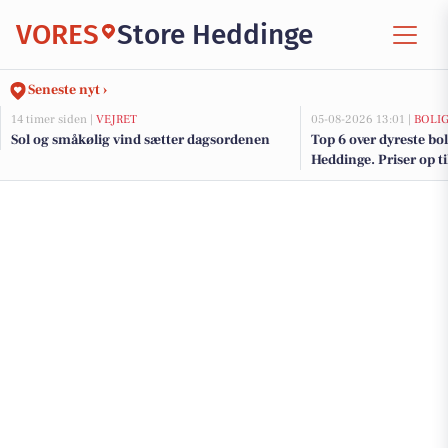
VORES
Store Heddinge
Seneste nyt ›
14 timer siden |
VEJRET
05-08-2026 13:01 |
BOLI
Sol og småkølig vind sætter dagsordenen
Top 6 over dyreste boli
Heddinge. Priser op t