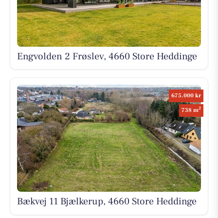
Engvolden 2 Frøslev, 4660 Store Heddinge
675.000 kr
2
738 m
Bækvej 11 Bjælkerup, 4660 Store Heddinge