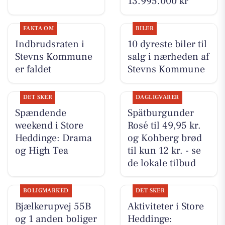
13.995.000 kr
FAKTA OM
BILER
Indbrudsraten i
10 dyreste biler til
Stevns Kommune
salg i nærheden af
er faldet
Stevns Kommune
DET SKER
DAGLIGVARER
Spændende
Spätburgunder
weekend i Store
Rosé til 49,95 kr.
Heddinge: Drama
og Kohberg brød
og High Tea
til kun 12 kr. - se
de lokale tilbud
BOLIGMARKED
DET SKER
Bjælkerupvej 55B
Aktiviteter i Store
og 1 anden boliger
Heddinge: