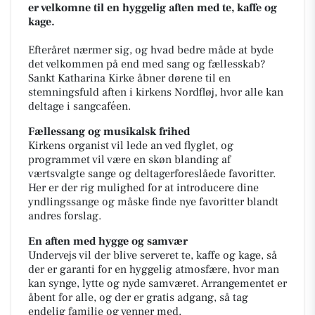
er velkomne til en hyggelig aften med te, kaffe og
kage.
Efteråret nærmer sig, og hvad bedre måde at byde
det velkommen på end med sang og fællesskab?
Sankt Katharina Kirke åbner dørene til en
stemningsfuld aften i kirkens Nordfløj, hvor alle kan
deltage i sangcaféen.
Fællessang og musikalsk frihed
Kirkens organist vil lede an ved flyglet, og
programmet vil være en skøn blanding af
værtsvalgte sange og deltagerforeslåede favoritter.
Her er der rig mulighed for at introducere dine
yndlingssange og måske finde nye favoritter blandt
andres forslag.
En aften med hygge og samvær
Undervejs vil der blive serveret te, kaffe og kage, så
der er garanti for en hyggelig atmosfære, hvor man
kan synge, lytte og nyde samværet. Arrangementet er
åbent for alle, og der er gratis adgang, så tag
endelig familie og venner med.