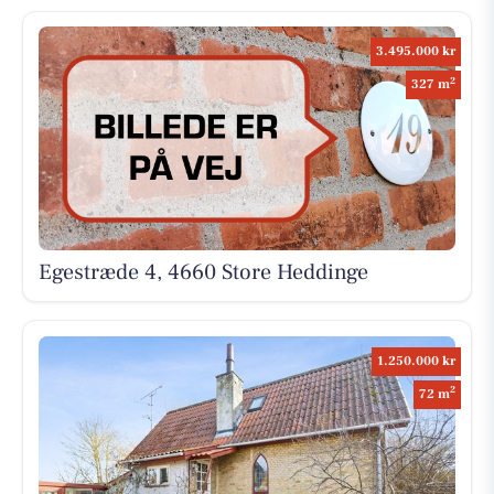
3.495.000 kr
2
327 m
Egestræde 4, 4660 Store Heddinge
1.250.000 kr
2
72 m