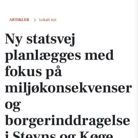
Ny statsvej planlægges med fokus på miljøkonsekvenser og borgerind
ARTIKLER
Lokalt nyt
Ny statsvej
planlægges med
fokus på
miljøkonsekvenser
og
borgerinddragelse
i Stevns og Køge