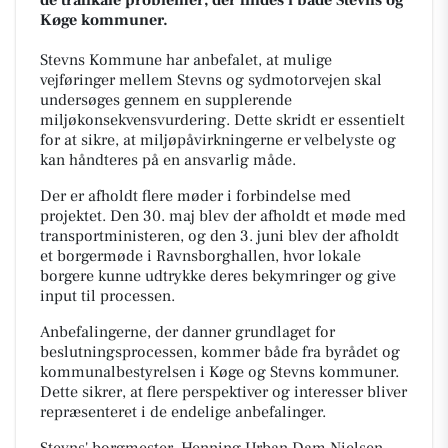
Køge kommuner.
Stevns Kommune har anbefalet, at mulige
vejføringer mellem Stevns og sydmotorvejen skal
undersøges gennem en supplerende
miljøkonsekvensvurdering. Dette skridt er essentielt
for at sikre, at miljøpåvirkningerne er velbelyste og
kan håndteres på en ansvarlig måde.
Der er afholdt flere møder i forbindelse med
projektet. Den 30. maj blev der afholdt et møde med
transportministeren, og den 3. juni blev der afholdt
et borgermøde i Ravnsborghallen, hvor lokale
borgere kunne udtrykke deres bekymringer og give
input til processen.
Anbefalingerne, der danner grundlaget for
beslutningsprocessen, kommer både fra byrådet og
kommunalbestyrelsen i Køge og Stevns kommuner.
Dette sikrer, at flere perspektiver og interesser bliver
repræsenteret i de endelige anbefalinger.
Stevns' borgmester, Henning Urban Dam Nielsen,