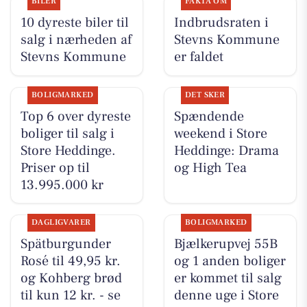
BILER
FAKTA OM
10 dyreste biler til
Indbrudsraten i
salg i nærheden af
Stevns Kommune
Stevns Kommune
er faldet
BOLIGMARKED
DET SKER
Top 6 over dyreste
Spændende
boliger til salg i
weekend i Store
Store Heddinge.
Heddinge: Drama
Priser op til
og High Tea
13.995.000 kr
DAGLIGVARER
BOLIGMARKED
Spätburgunder
Bjælkerupvej 55B
Rosé til 49,95 kr.
og 1 anden boliger
og Kohberg brød
er kommet til salg
til kun 12 kr. - se
denne uge i Store