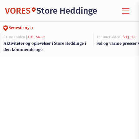
VORES
Store Heddinge
Seneste nyt ›
5 timer siden |
DET SKER
12 timer siden |
VEJRET
Aktiviteter og oplevelser i Store Heddinge i
Sol og varme presser 
den kommende uge