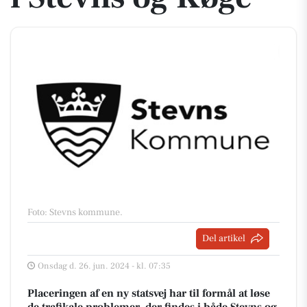
Foto: Stevns kommune
.
Del artikel
Onsdag d. 26. jun. 2024 - kl. 07:35
Placeringen af en ny statsvej har til formål at løse
de trafikale problemer, der findes i både Stevns og