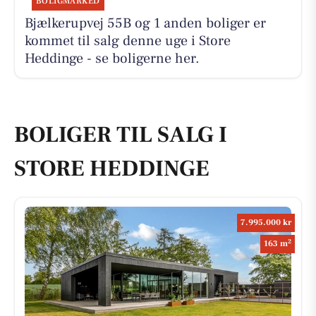
BOLIGMARKED
Bjælkerupvej 55B og 1 anden boliger er
kommet til salg denne uge i Store
Heddinge - se boligerne her.
BOLIGER TIL SALG I
STORE HEDDINGE
7.995.000 kr
2
163 m