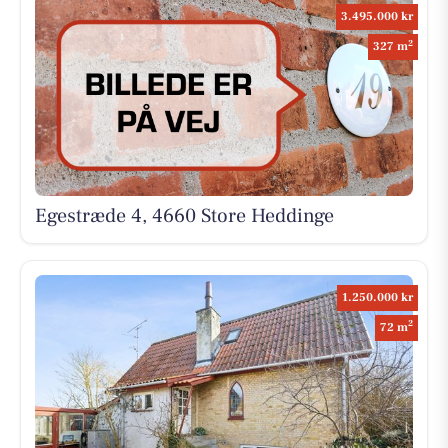
3.495.000 kr
2
327 m
Egestræde 4, 4660 Store Heddinge
1.250.000 kr
2
72 m