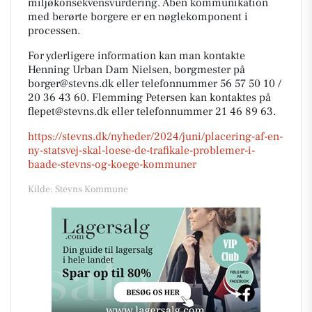
miljøkonsekvensvurdering. Åben kommunikation
med berørte borgere er en nøglekomponent i
processen.
For yderligere information kan man kontakte
Henning Urban Dam Nielsen, borgmester på
borger@stevns.dk eller telefonnummer 56 57 50 10 /
20 36 43 60. Flemming Petersen kan kontaktes på
flepet@stevns.dk eller telefonnummer 21 46 89 63.
https://stevns.dk/nyheder/2024/juni/placering-af-en-
ny-statsvej-skal-loese-de-trafikale-problemer-i-
baade-stevns-og-koege-kommuner
Kilde: Stevns Kommune