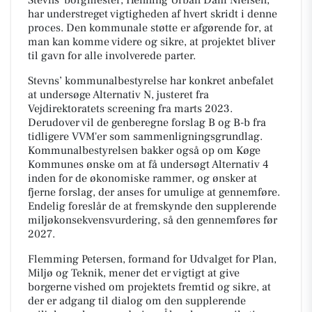
har understreget vigtigheden af hvert skridt i denne
proces. Den kommunale støtte er afgørende for, at
man kan komme videre og sikre, at projektet bliver
til gavn for alle involverede parter.
Stevns’ kommunalbestyrelse har konkret anbefalet
at undersøge Alternativ N, justeret fra
Vejdirektoratets screening fra marts 2023.
Derudover vil de genberegne forslag B og B-b fra
tidligere VVM'er som sammenligningsgrundlag.
Kommunalbestyrelsen bakker også op om Køge
Kommunes ønske om at få undersøgt Alternativ 4
inden for de økonomiske rammer, og ønsker at
fjerne forslag, der anses for umulige at gennemføre.
Endelig foreslår de at fremskynde den supplerende
miljøkonsekvensvurdering, så den gennemføres før
2027.
Flemming Petersen, formand for Udvalget for Plan,
Miljø og Teknik, mener det er vigtigt at give
borgerne vished om projektets fremtid og sikre, at
der er adgang til dialog om den supplerende