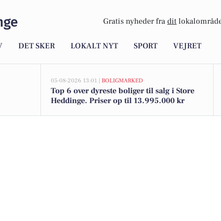
nge
Gratis nyheder fra
dit
lokalområde
V
DET SKER
LOKALT NYT
SPORT
VEJRET
05-08-2026 13:01 |
BOLIGMARKED
Top 6 over dyreste boliger til salg i Store
Heddinge. Priser op til 13.995.000 kr