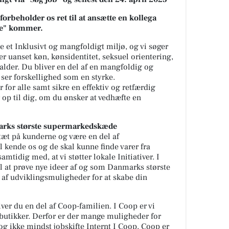
orbeholder os ret til at ansætte en kollega
ge" kommer.
e et Inklusivt og mangfoldigt miljø, og vi søger
ter uanset køn, kønsidentitet, seksuel orientering,
r alder. Du bliver en del af en mangfoldig og
ser forskellighed som en styrke.
 for alle samt sikre en effektiv og retfærdig
 op til dig, om du ønsker at vedhæfte en
marks største supermarkedskæde
tæt på kunderne og være en del af
 kende os og de skal kunne finde varer fra
amtidig med, at vi støtter lokale Initiativer. I
l at prøve nye ideer af og som Danmarks største
af udviklingsmuligheder for at skabe din
ver du en del af Coop-familien. I Coop er vi
utikker. Derfor er der mange muligheder for
g ikke mindst jobskifte Internt I Coop. Coop er