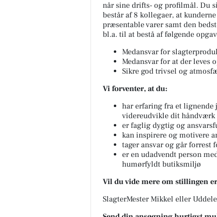
når sine drifts- og profilmål. D
består af 8 kollegaer, at kunderne
præsentable varer samt den beds
bl.a. til at bestå af følgende opgav
Medansvar for slagterproduk
Medansvar for at der leves op
Sikre god trivsel og atmosfæ
Vi forventer, at du:
har erfaring fra et lignende
videreudvikle dit håndværk
er faglig dygtig og ansvarsf
kan inspirere og motivere an
tager ansvar og går forrest f
er en udadvendt person med l
humørfyldt butiksmiljø
Vil du vide mere om stillingen e
SlagterMester Mikkel eller Uddele
Send din ansøgning hurtigst muli