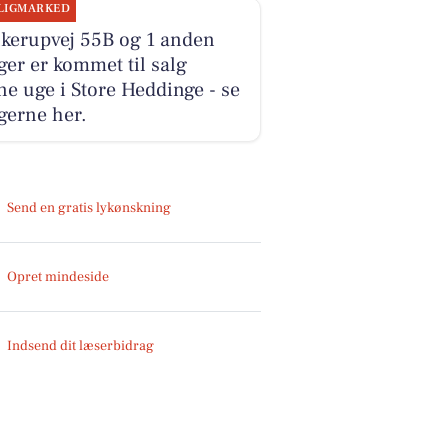
LIGMARKED
lkerupvej 55B og 1 anden
ger er kommet til salg
e uge i Store Heddinge - se
gerne her.
Send en gratis lykønskning
Opret mindeside
Indsend dit læserbidrag