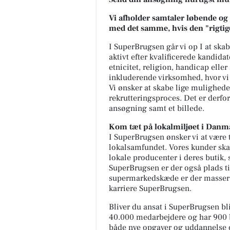
Vi afholder samtaler løbende og f
med det samme, hvis den "rigti
I SuperBrugsen går vi op I at skab
aktivt efter kvalificerede kandida
etnicitet, religion, handicap elle
inkluderende virksomhed, hvor vi 
Vi ønsker at skabe lige muligheder
rekrutteringsproces. Det er derfor
ansøgning samt et billede.
Kom tæt på lokalmiljøet i Dan
I SuperBrugsen ønsker vi at være 
lokalsamfundet. Vores kunder skal
lokale producenter i deres butik, s
SuperBrugsen er der også plads ti
supermarkedskæde er der masser 
karriere SuperBrugsen.
Bliver du ansat i SuperBrugsen bli
40.000 medarbejdere og har 900 b
både nye opgaver og uddannelse o