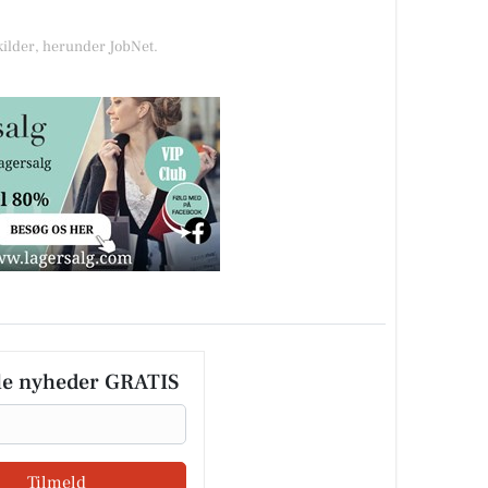
kilder, herunder JobNet.
le nyheder GRATIS
Tilmeld