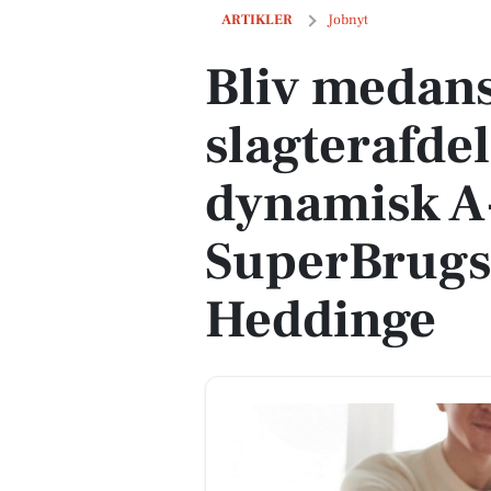
Bliv medansvarlig for slagterafdeling
ARTIKLER
Jobnyt
Bliv medans
slagterafdel
dynamisk A
SuperBrugse
Heddinge