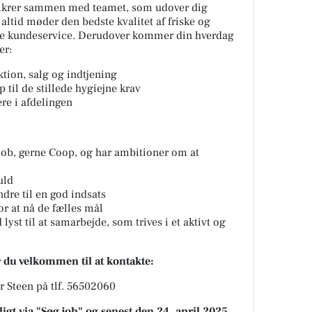
u sikrer sammen med teamet, som udover dig
 altid møder den bedste kvalitet af friske og
te kundeservice. Derudover kommer din hverdag
er:
tion, salg og indtjening
 til de stillede hygiejne krav
re i afdelingen
 job, gerne Coop, og har ambitioner om at
uld
dre til en god indsats
or at nå de fælles mål
yst til at samarbejde, som trives i et aktivt og
r du velkommen til at kontakte:
r Steen på tlf. 56502060
gt via "Søg job" og senest den 24. april 2025