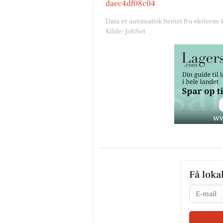
daec4df08c04
Data er automatisk hentet fra eksterne 
Kilde: JobNet
Få loka
Email