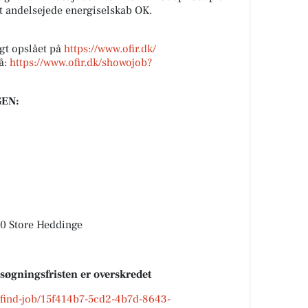
et andelsejede energiselskab OK.
gt opslået på
https://www.ofir.dk/
å:
https://www.ofir.dk/showojob?
EN:
0 Store Heddinge
nsøgningsfristen er overskredet
k/find-job/15f414b7-5cd2-4b7d-8643-