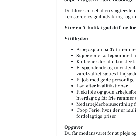
Du bliver en del af en slagter/deli
i en særdeles god udvikling, og 
Vi er en A-butik i god drift og fo
Vi tilbyder:
Arbejdsplan på 37 timer med
Super gode kollegaer med h
Kollegaer der alle knokler f
Et spændende og udviklende 
varekvalitet sættes i højsæd
Et job med gode personlige
Løn efter kvalifikationer.
Fleksible og gode arbejdsfor
hverdag og får frie rammer t
Medarbejderbonusordning fo
Coop Ferie, hvor der er mulig
fordelagtige priser
Opgaver
Du får medansvaret for at pleje o