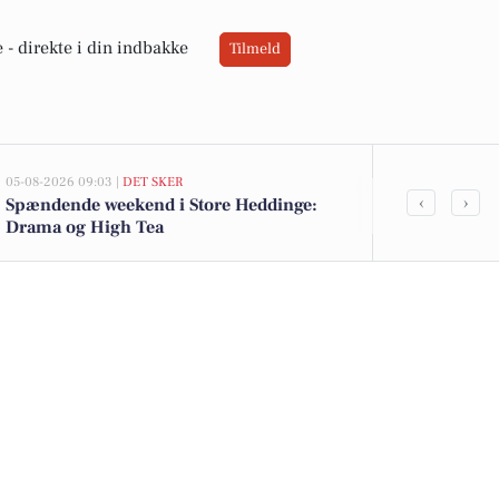
 -
direkte i din indbakke
Tilmeld
05-08-2026 09:03 |
DET SKER
02-08-2026 16:0
‹
›
Spændende weekend i Store Heddinge:
Spätburgunde
Drama og High Tea
Kohberg brød 
tilbud