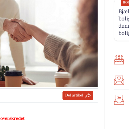
BO
Bjæ
boli
denn
boli
Del artikel
 overskredet