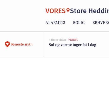
VORES
Store Heddi
ALARM112
BOLIG
ERHVER
4 timer siden |
VEJRET
Seneste nyt ›
Sol og varme tager fat i dag