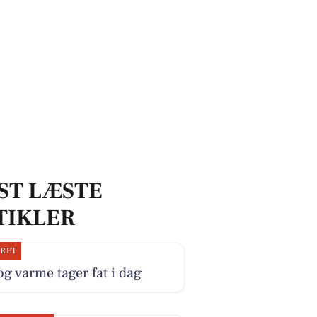
ST LÆSTE
TIKLER
JRET
og varme tager fat i dag